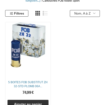
tungsten...)
Cartouches FOB Nobel Sport
Filtres
Nom, A à Z
5 BOITES FOB SUBSTITUT ZH
32-STD PLOMB 06A...
74,99 €
Ajouter au panier