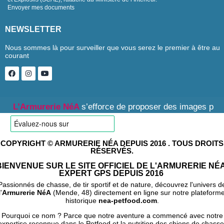
Envoyer mes documents
NEWSLETTER
Nous sommes là pour surveiller que vous serez le premier à être au
courant
’Armurerie NéA
s’efforce de proposer des images produits f
COPYRIGHT © ARMURERIE NÉA DEPUIS 2016 . TOUS DROITS
RÉSERVÉS.
BIENVENUE SUR LE SITE OFFICIEL DE L'ARMURERIE NÉA
EXPERT GPS DEPUIS 2016
Passionnés de chasse, de tir sportif et de nature, découvrez l'univers d
l'
Armurerie NéA
(Mende, 48) directement en ligne sur notre plateform
historique
nea-petfood.com
.
Pourquoi ce nom ? Parce que notre aventure a commencé avec notre
expertise reconnue dans le Petfood et la nutrition des chiens de chasse