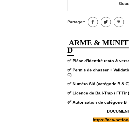
Guar
Partager:
ARME & MUNITI
D
✅
Pièce d'identité recto & ver
✅
+
Permis de chasser
Validat
C)
✅
Numéro SIA (catégorie B & C
✅
Licence de Ball-Trap /
FFTir 
✅
Autorisation de catégorie B
DOCUMENT 
https://nea-petf