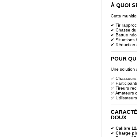
À QUOI 
Cette munitio
✔ Tir rapproc
✔ Chasse du p
✔ Battue néc
✔ Situations à
✔ Réduction 
POUR QU
Une solution 
✅ Chasseurs 
✅ Participant
✅ Tireurs re
✅ Amateurs d
✅ Utilisateur
CARACTÉ
DOUX
✔
Calibre 12
✔
Charge p