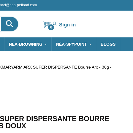
tact@nea-petfood.com
Sign in
0
NÉA-BROWNING
NÉA-SPYPOINT
BLOGS
XMARYARM ARX SUPER DISPERSANTE Bourre Arx - 36g -
 SUPER DISPERSANTE BOURRE
MB DOUX