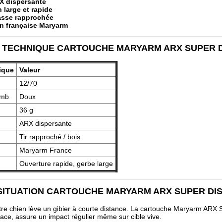
X dispersante
 large et rapide
sse rapprochée
on française Maryarm
 TECHNIQUE CARTOUCHE MARYARM ARX SUPER 
tique
Valeur
12/70
omb
Doux
36 g
ARX dispersante
Tir rapproché / bois
Maryarm France
Ouverture rapide, gerbe large
 SITUATION CARTOUCHE MARYARM ARX SUPER DI
tre chien lève un gibier à courte distance. La cartouche Maryarm ARX S
icace, assure un impact régulier même sur cible vive.