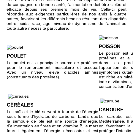
de compagnie en bonne santé, l'alimentation doit être ciblée et
efficace depuis ses premiers mois de vie. Celle-ci peut
répondre aux exigences particulières de nos amis à quatre
pattes, favorisant les différents besoins résultant des disparités
entre poids, race, âge, niveau de dynamisme de l'animal ou
toute autre nécessité particulière.
POISSON
Le poisson est u
POULET
protéines, et la
Le poulet est la principale source de protéines
dans les produ
pour le renforcement musculaire et osseux.
l'apparition de s
Avec un niveau élevé d'acides aminés
symptômes cutané
(constituants des protéines).
est riche en miné
iode et vitamines,
concentration d'
CÉRÉALES
CAROUBE
Le maïs et le blé servent à fournir de l'énergie
sous forme d'hydrates de carbone. Tandis que
Le caroube est
la semoule de blé est une source d'énergie,
Méditerranée. Il 
d’alimentation en fibres et en vitamine B, le maïs
en favorisant la 
fournit également l'énergie nécessaire et est
protéger l'intestin.