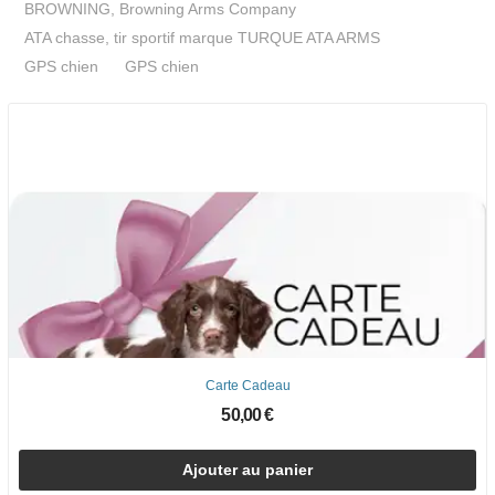
BROWNING, Browning Arms Company
ATA chasse, tir sportif marque TURQUE ATA ARMS
GPS chien
GPS chien
Carte Cadeau
50,00 €
Ajouter au panier