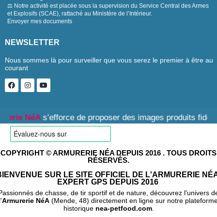
⚖️ Notre activité est placée sous la supervision du Service Central des Armes
et Explosifs (SCAE), rattaché au Ministère de l’Intérieur.
Envoyer mes documents
NEWSLETTER
Nous sommes là pour surveiller que vous serez le premier à être au
courant
s’efforce de proposer des images produits fidèles, cependant
COPYRIGHT © ARMURERIE NÉA DEPUIS 2016 . TOUS DROITS
RÉSERVÉS.
BIENVENUE SUR LE SITE OFFICIEL DE L'ARMURERIE NÉA
EXPERT GPS DEPUIS 2016
Passionnés de chasse, de tir sportif et de nature, découvrez l'univers d
l'
Armurerie NéA
(Mende, 48) directement en ligne sur notre plateform
historique
nea-petfood.com
.