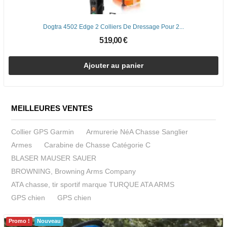
Dogtra 4502 Edge 2 Colliers De Dressage Pour 2...
519,00 €
Ajouter au panier
MEILLEURES VENTES
Collier GPS Garmin
Armurerie NéA Chasse Sanglier
Armes
Carabine de Chasse Catégorie C
BLASER MAUSER SAUER
BROWNING, Browning Arms Company
ATA chasse, tir sportif marque TURQUE ATA ARMS
GPS chien
GPS chien
Promo !
Nouveau