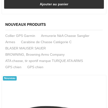
Ajouter au panier
NOUVEAUX PRODUITS
Collier GPS Garmin
Armurerie NéA Chasse Sanglier
Armes
Carabine de Chasse Catégorie C
BLASER MAUSER SAUER
BROWNING, Browning Arms Company
ATA chasse, tir sportif marque TURQUE ATA ARMS
GPS chien
GPS chien
Nouveau