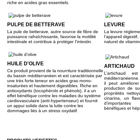
riche en acides gras essentiels.
PULPE DE BETTERAVE
LEVURE
La pule de betterave, autre source de fibre de
La levure réglemen
puissance rafraîchissante, favorise la motilité
l'appareil digesti
intestinale et contribue à protéger l'intestin.
naturel de vitamin
HUILE D'OLIVE
ARTICHAUD
Ce produit provient de la nourriture traditionnelle
L’artichaud es
du bassin méditerranéen et est caractérisée par
méditerranéenne. 
une très forte teneur en acides gras mono-
il peut améliorer
insaturées et hautement digestibles. Riche en
production de su
antioxydants (tocophérols et phénols), il a un
propriétés netto
effet bénéfique contre les maladies du système
cinarina, un fla
cardiovasculaire (anti-hypertenseur) et fournit
d’importantes 
un appui solide dans la lutte contre les
bénéfiques et hép
dommages liés à un stress oxydatif.