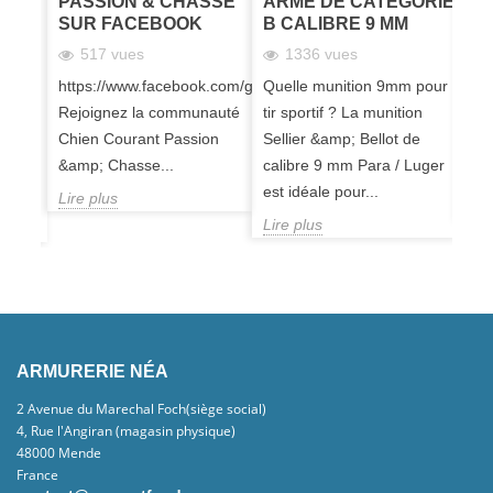
PASSION & CHASSE
ARME DE CATÉGORIE
SUR FACEBOOK
B CALIBRE 9 MM
44
517 vues
1336 vues
armes
mun
https://www.facebook.com/groups/passionchassechiencourant
Quelle munition 9mm pour
tir
Rejoignez la communauté
tir sportif ? La munition
app
Chien Courant Passion
Sellier &amp; Bellot de
dév
&amp; Chasse...
calibre 9 mm Para / Luger
amé
est idéale pour...
Lire plus
Lir
Lire plus
ARMURERIE NÉA
2 Avenue du Marechal Foch(siège social)
4, Rue l'Angiran (magasin physique)
48000 Mende
France