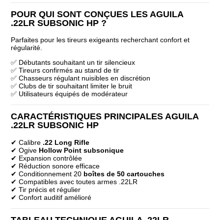
POUR QUI SONT CONÇUES LES AGUILA
.22LR SUBSONIC HP ?
Parfaites pour les tireurs exigeants recherchant confort et
régularité.
✅ Débutants souhaitant un tir silencieux
✅ Tireurs confirmés au stand de tir
✅ Chasseurs régulant nuisibles en discrétion
✅ Clubs de tir souhaitant limiter le bruit
✅ Utilisateurs équipés de modérateur
CARACTÉRISTIQUES PRINCIPALES AGUILA
.22LR SUBSONIC HP
✔ Calibre
.22 Long Rifle
✔ Ogive
Hollow Point subsonique
✔ Expansion contrôlée
✔ Réduction sonore efficace
✔ Conditionnement 20
boîtes de 50 cartouches
✔ Compatibles avec toutes armes .22LR
✔ Tir précis et régulier
✔ Confort auditif amélioré
TABLEAU TECHNIQUE AGUILA .22LR