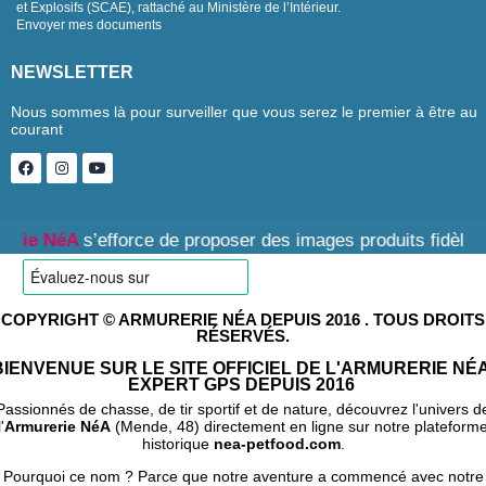
et Explosifs (SCAE), rattaché au Ministère de l’Intérieur.
Envoyer mes documents
NEWSLETTER
Nous sommes là pour surveiller que vous serez le premier à être au
courant
 NéA
s’efforce de proposer des images produits fidèles, cepe
COPYRIGHT © ARMURERIE NÉA DEPUIS 2016 . TOUS DROITS
RÉSERVÉS.
BIENVENUE SUR LE SITE OFFICIEL DE L'ARMURERIE NÉA
EXPERT GPS DEPUIS 2016
Passionnés de chasse, de tir sportif et de nature, découvrez l'univers d
l'
Armurerie NéA
(Mende, 48) directement en ligne sur notre plateform
historique
nea-petfood.com
.
Pourquoi ce nom ? Parce que notre aventure a commencé avec notre