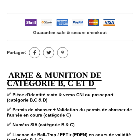
Guarantee safe & secure checkout
Partager:
ARME & MUNITION DE
CATÉGORIE B, C ET D
✅
Pièce d'identité recto & verso CNI ou passeport
(catégorie B,C & D)
✅
+
Permis de chasser
Validation du permis de chasser de
l'année en cours (catégorie C)
✅
Numéro SIA (catégorie B & C)
✅
Licence de Ball-Trap /
FFTir (EDEN) en cours de validité
(catégorie B & C)