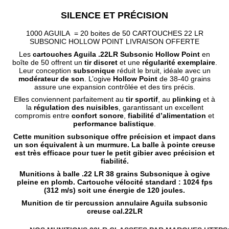
SILENCE ET PRÉCISION
1000 AGUILA = 20 boites de 50 CARTOUCHES 22 LR
SUBSONIC HOLLOW POINT LIVRAISON OFFERTE
Les
cartouches Aguila .22LR Subsonic Hollow Point
en
boîte de 50 offrent un
tir discret
et une
régularité exemplaire
.
Leur conception
subsonique
réduit le bruit, idéale avec un
modérateur de son
. L’ogive
Hollow Point
de 38-40 grains
assure une expansion contrôlée et des tirs précis.
Elles conviennent parfaitement au
tir sportif
, au
plinking
et à
la
régulation des nuisibles
, garantissant un excellent
compromis entre
confort sonore
,
fiabilité d’alimentation
et
performance balistique
.
Cette munition subsonique offre précision et impact dans
un son équivalent à un murmure. La balle à pointe creuse
est très efficace pour tuer le petit gibier avec précision et
fiabilité.
Munitions à balle .22 LR 38 grains Subsonique à ogive
pleine en plomb. Cartouche vélocité standard : 1024 fps
(312 m/s) soit une énergie de 120 joules.
Munition de tir percussion annulaire Aguila subsonic
creuse cal.22LR