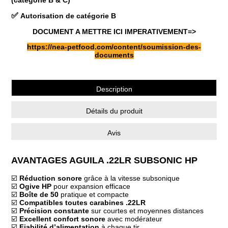
✅
Autorisation de catégorie B
DOCUMENT A METTRE ICI IMPERATIVEMENT=>
https://nea-petfood.com/content/soumission-des-
documents
Description
Détails du produit
Avis
AVANTAGES AGUILA .22LR SUBSONIC HP
☑️
Réduction sonore
grâce à la vitesse subsonique
☑️
Ogive HP
pour expansion efficace
☑️
Boîte de 50
pratique et compacte
☑️
Compatibles toutes carabines .22LR
☑️
Précision constante
sur courtes et moyennes distances
☑️
Excellent confort sonore
avec modérateur
☑️
Fiabilité d’alimentation
à chaque tir