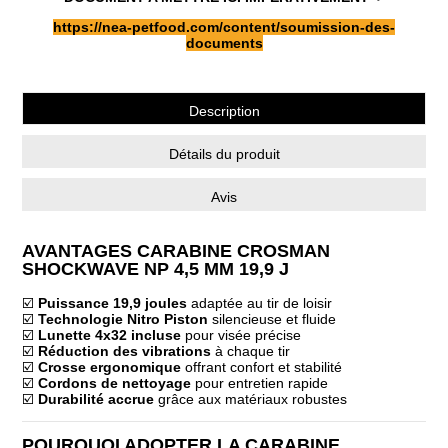
https://nea-petfood.com/content/soumission-des-
documents
Description
Détails du produit
Avis
AVANTAGES CARABINE CROSMAN
SHOCKWAVE NP 4,5 MM 19,9 J
☑️
Puissance 19,9 joules
adaptée au tir de loisir
☑️
Technologie Nitro Piston
silencieuse et fluide
☑️
Lunette 4x32 incluse
pour visée précise
☑️
Réduction des vibrations
à chaque tir
☑️
Crosse ergonomique
offrant confort et stabilité
☑️
Cordons de nettoyage
pour entretien rapide
☑️
Durabilité accrue
grâce aux matériaux robustes
POURQUOI ADOPTER LA CARABINE