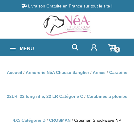
Livraison Gratuite en France sur tout le site !
MENU
0
Accueil
Armurerie NéA Chasse Sanglier
Armes
Carabine
22LR, 22 long rifle, 22 LR Catégorie C
Carabines a plombs
4X5 Catégorie D
CROSMAN
Crosman Shockwave NP