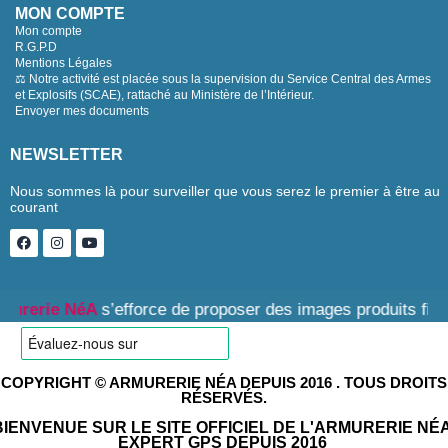
MON COMPTE
Mon compte
R.G.P.D
Mentions Légales
⚖️ Notre activité est placée sous la supervision du Service Central des Armes
et Explosifs (SCAE), rattaché au Ministère de l’Intérieur.
Envoyer mes documents
NEWSLETTER
Nous sommes là pour surveiller que vous serez le premier à être au
courant
ie NéA
s’efforce de proposer des images produits fidèles, ce
COPYRIGHT © ARMURERIE NÉA DEPUIS 2016 . TOUS DROITS
RÉSERVÉS.
BIENVENUE SUR LE SITE OFFICIEL DE L'ARMURERIE NÉA
EXPERT GPS DEPUIS 2016