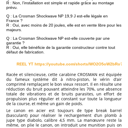
R : Non, l’installation est simple et rapide grâce au montage
prévu.
Q : La Crosman Shockwave NP 19,9 J est-elle légale en
France ?
R : Oui, avec moins de 20 joules, elle est en vente libre pour les
majeurs.
Q : La Crosman Shockwave NP est-elle couverte par une
garantie ?
R : Oui, elle bénéficie de la garantie constructeur contre tout
défaut de fabrication.
REEL YT https://youtube.com/shorts/WO2O5oW2bRo?fea
Racée et silencieuse, cette carabine CROSMAN est équipée
du fameux système dit à nitro-piston, le vérin d’air
comprimé remplaçant le bon vieux ressort. Il en résulte une
réduction du bruit pouvant atteindre les 70%, une absence
totale de vibrations et de bruits parasites, un effort de
propulsion plus régulier et constant sur toute la longueur
de la course, et même un gain de poids.
Le canon en acier est toujours de type break barrel
(basculant) pour réaliser le rechargement d’un plomb à
jupe type diabolo, calibre 4,5 mm. La manœuvre reste la
même, on plie le canon, on introduit une munition puis on