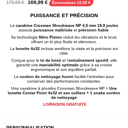
169,99 €
179,99 €
Économisez 10,00 €
PUISSANCE ET PRÉCISION
La
carabine Crosman Shockwave NP 4,5 mm 19,9 joules
associe
puissance maîtrisée
et
précision fiable
.
Sa technologie
Nitro Piston
réduit les vibrations et le bruit,
offrant un tir plus fluide et silencieux.
La
lunette 4x32
incluse améliore la visée et la précision sur
cible.
Conçue pour le
tir de loisir
et l’
entraînement sportif
, elle
garantit une
maniabilité optimale
grâce à sa crosse
ergonomique et son équilibre parfait.
Le
cordon de nettoyage fourni
facilite l’entretien pour
conserver des performances constantes.
Une carabine à plombs Crosman Shockwave NP +
Une
lunette Center Point 4x32 et ses colliers + 1 snake cordon
de nettoyage
LIVRAISON GRATUITE
PERSONNALISATION