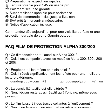
⏱️ Préparation et expédition rapides.
🧾 Facture fournie pour SAV ou usage pro.
💳 Paiement sécurisé garanti.
📞 Support client disponible pour assistance.
🌍 Suivi de commande inclus jusqu’à livraison.
🧰 SAV prêt à intervenir si nécessaire.
📝 Notice d’application incluse.
Commandez dès aujourd’hui pour une visibilité parfaite et une
protection durable de votre Garmin outdoor.
FAQ FILM DE PROTECTION ALPHA 300/200
Q : Ce film fonctionne-t-il aussi sur Alpha 300i ?
R : Oui, il est compatible avec les modèles Alpha 300, 300i, 200
et 200i.
Q : Empêche-t-il les reflets en plein soleil ?
R : Oui, il réduit significativement les reflets pour une meilleure
lecture extérieure.
gundogsupply.com
+1
gundogsupply.com
+7
outdo
Q : La sensibilité tactile est-elle altérée ?
R : Non, l’écran reste aussi réactif qu’à l’origine, même sous
pression.
Q : Le film laisse-t-il des traces collantes à l’enlèvement ?
R : Non, il ne laisse aucun résidu et se retire proprement.