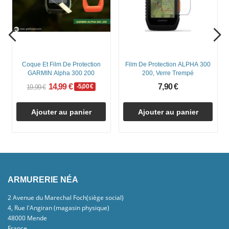
Coque Et Film De Protection
Film De Protection ALPHA 300
GARMIN Alpha 300 200
200, Verre Trempé
14,99 €
7,90 €
-5,00 €
19,99 €
Ajouter au panier
Ajouter au panier
ARMURERIE NÉA
2 Avenue du Marechal Foch(siège social)
4, Rue l'Angiran (magasin physique)
48000 Mende
France