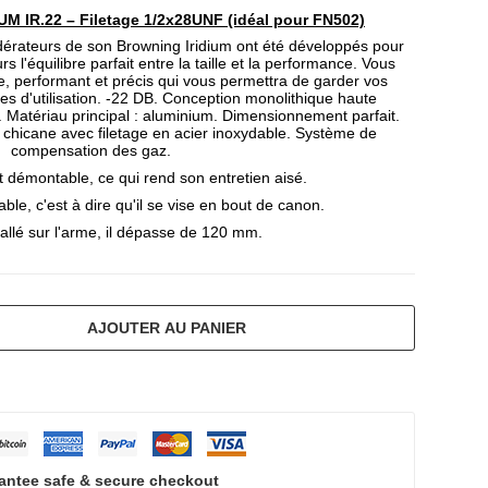
UM IR.22 – Filetage 1/2x28UNF (idéal pour FN502)
rateurs de son Browning Iridium ont été développés pour
rs l'équilibre parfait entre la taille et la performance. Vous
le, performant et précis qui vous permettra de garder vos
es d'utilisation. -22 DB. Conception monolithique haute
. Matériau principal : aluminium. Dimensionnement parfait.
e chicane avec filetage en acier inoxydable. Système de
compensation des gaz.
 démontable, ce qui rend son entretien aisé.
le, c'est à dire qu'il se vise en bout de canon.
tallé sur l'arme, il dépasse de 120 mm.
AJOUTER AU PANIER
antee safe & secure checkout