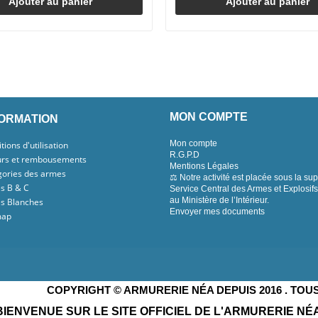
Ajouter au panier
Ajouter au panier
MON COMPTE
FORMATION
Mon compte
tions d'utilisation
R.G.P.D
urs et rembousements
Mentions Légales
gories des armes
⚖️ Notre activité est placée sous la su
s B & C
Service Central des Armes et Explosif
au Ministère de l’Intérieur.
s Blanches
Envoyer mes documents
map
L
COPYRIGHT © ARMURERIE NÉA DEPUIS 2016 . TOU
BIENVENUE SUR LE SITE OFFICIEL DE L'ARMURERIE NÉ