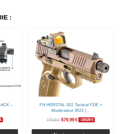
IE :
LACK –
FN HERSTAL 502 Tactical FDE +
Modérateur IR22 |...
679,99 €
 €
-100,00 €
779,99 €