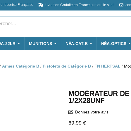
 entreprise Française
Livraison Gratuite en France sur tout le site !
con
ÉA-22LR
MUNITIONS
NÉA-CAT-B
NÉA-OPTICS
Armes Catégorie B
Pistolets de Catégorie B
FN HERTSAL
Mod
MODÉRATEUR DE S
1/2X28UNF
Donnez votre avis
69,99 €