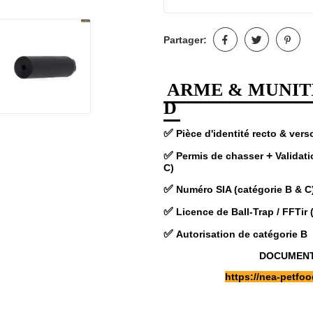
Partager:
ARME & MUNITI
D
✅
Pièce d'identité recto & ver
✅
+
Permis de chasser
Validat
C)
✅
Numéro SIA (catégorie B & C
✅
Licence de Ball-Trap /
FFTir 
✅
Autorisation de catégorie B
DOCUMENT 
https://nea-petf