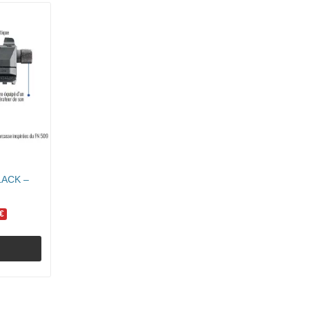
LACK –
€