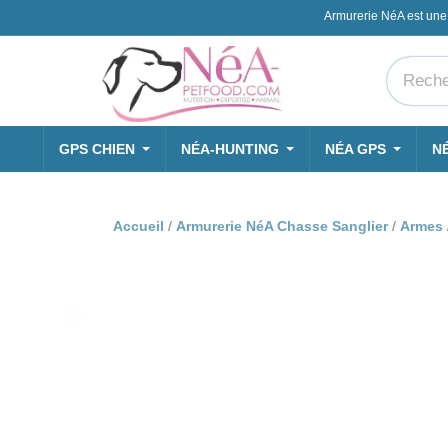
Armurerie NéA est une
GPS CHIEN
NÉA-HUNTING
NÉA GPS
N
Accueil
Armurerie NéA Chasse Sanglier
Armes