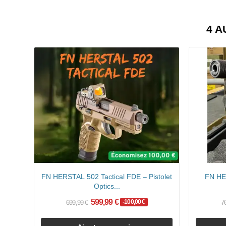
4 A
FN HERSTAL 502 Tactical FDE – Pistolet
FN HE
Optics...
599,99 €
-100,00 €
699,99 €
7