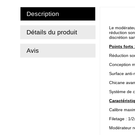
Description
Le modérateur
Détails du produit
réduction son
discrétion s
Points forts 
Avis
Réduction son
Conception m
Surface anti-r
Chicane avant
Système de co
Caractéristi
Calibre maxi
Filetage : 1
Modérateur r