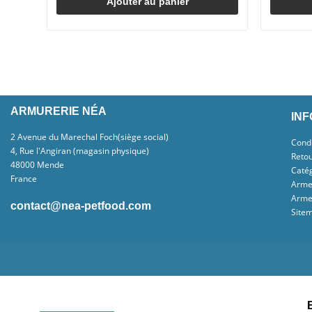
Ajouter au panier
ARMURERIE NÉA
IN
2 Avenue du Marechal Foch(siège social)
Condi
4, Rue l'Angiran (magasin physique)
Reto
48000 Mende
Caté
France
Arme
Arme
contact@nea-petfood.com
Site