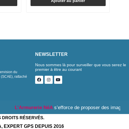
Ajouter au panier
NEWSLETTER
Nous sommes là pour surveiller que vous serez le
premier à être au courant
pervision du
s (SCAE), rattaché
’Armurerie NéA
s’efforce de proposer des images produits f
S DROITS RÉSERVÉS.
A, EXPERT GPS DEPUIS 2016