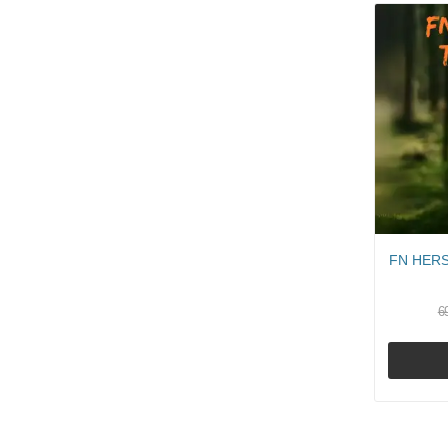
FN HERST
6