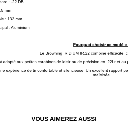
nore : -22 DB
1.5 mm
ale : 132 mm
cipal : Aluminium
Pourquoi choisir ce modèle
Le Browning IRIDIUM IR.22 combine efficacité, com
 adapté aux petites carabines de loisir ou de précision en .22Lr et au pi
t une expérience de tir confortable et silencieuse. Un excellent rappo
maîtrisée.
VOUS AIMEREZ AUSSI