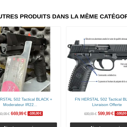
UTRES PRODUITS DANS LA MÊME CATÉGOR
RSTAL 502 Tactical BLACK +
FN HERSTAL 502 Tactical B
Moderateur IR22...
Livraison Offerte
669,99 €
599,99 €
-100,00 €
-100,00
69,99 €
699,99 €