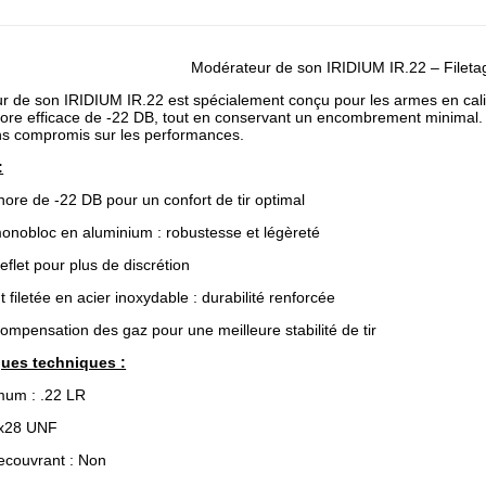
Modérateur de son IRIDIUM IR.22 – Filet
 de son IRIDIUM IR.22 est spécialement conçu pour les armes en calibre
ore efficace de -22 DB, tout en conservant un encombrement minimal. I
ans compromis sur les performances.
:
ore de -22 DB pour un confort de tir optimal
onobloc en aluminium : robustesse et légèreté
eflet pour plus de discrétion
 filetée en acier inoxydable : durabilité renforcée
mpensation des gaz pour une meilleure stabilité de tir
ques techniques :
mum : .22 LR
/2x28 UNF
ecouvrant : Non